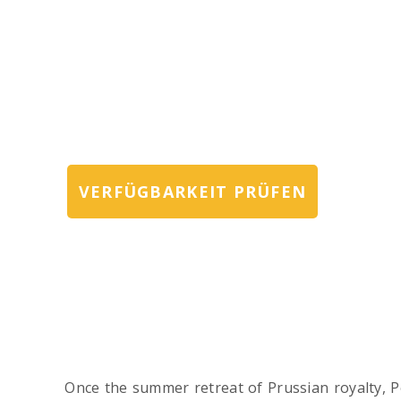
FÜHRERN
Exclusive private Potsdam tours, palace v
and custom day trips for discerning trave
families, and travel advisors
VERFÜGBARKEIT PRÜFEN
Once the summer retreat of Prussian royalty, Po