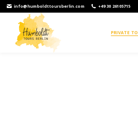
info@humboldttoursberlin.com
+49 30 26105715
PRIVATE T
PRIVATE POTS
TOUREN MIT
ORTSKUNDIGE