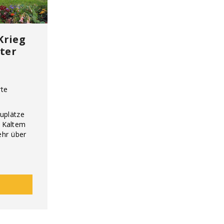
Krieg
ter
rte
uplätze
 Kaltem
ehr über