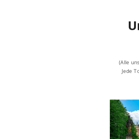
U
(Alle un
Jede T