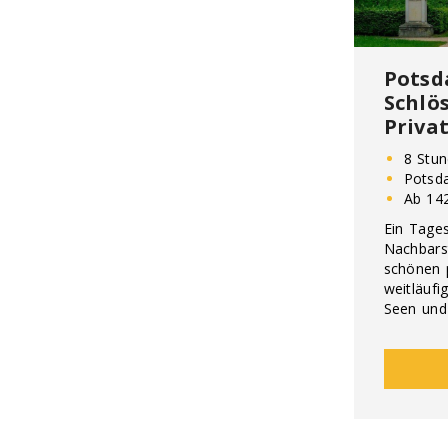
Potsd
Schlö
Priva
8 Stu
Potsd
Ab 14
Ein Tages
Nachbars
schönen 
weitläuf
Seen und