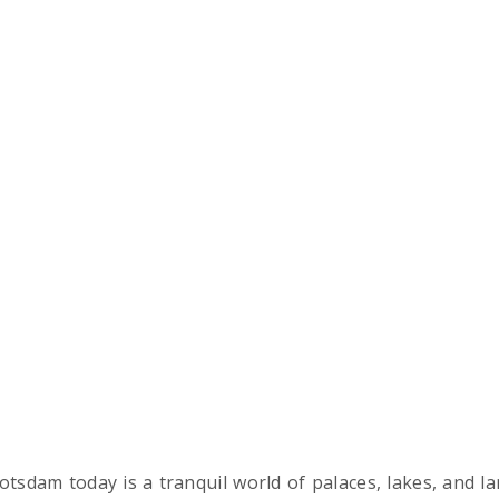
isits,
llers,
tsdam today is a tranquil world of palaces, lakes, and l