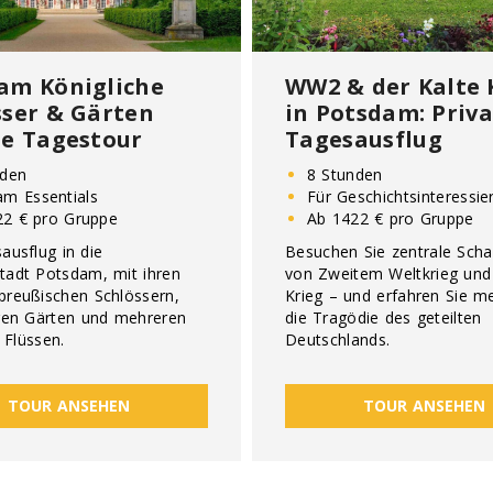
am Königliche
WW2 & der Kalte 
sser & Gärten
in Potsdam: Priva
te Tagestour
Tagesausflug
nden
8 Stunden
am Essentials
Für Geschichtsinteressie
22 € pro Gruppe
Ab 1422 € pro Gruppe
ausflug in die
Besuchen Sie zentrale Scha
tadt Potsdam, mit ihren
von Zweitem Weltkrieg und
preußischen Schlössern,
Krieg – und erfahren Sie m
igen Gärten und mehreren
die Tragödie des geteilten
 Flüssen.
Deutschlands.
TOUR ANSEHEN
TOUR ANSEHEN