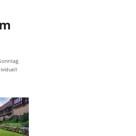
am
 Sonntag.
viduell