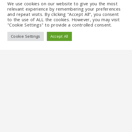
We use cookies on our website to give you the most
Die Route führt anschließend hinauf zum Areal der
relevant experience by remembering your preferences
and repeat visits. By clicking “Accept All”, you consent
Prager Burg. Diese Tour konzentriert sich auf die
to the use of ALL the cookies. However, you may visit
Außenbereiche der Burg, die Höfe, den Veitsdom
"Cookie Settings" to provide a controlled consent.
von außen und die Ausblicke über die Stadt. Ihr
Cookie Settings
Accept All
Guide erläutert, wie die Prager Burg zu einem
Zentrum königlicher, kaiserlicher, religiöser und
moderner politischer Macht wurde. Wenn Sie eine
ausführlichere Innenbesichtigung wünschen, sollte
diese separat arrangiert werden, da allein die Burg
leicht mehrere Stunden in Anspruch nehmen kann.
In der Mitte der Tour legen Sie eine Pause für ein
traditionelles tschechisches Mittagessen in einem
historischen lokalen Restaurant ein, mit
vegetarischen Optionen. Das hält das Erlebnis
angenehm und gibt Ihnen die Gelegenheit, Prag