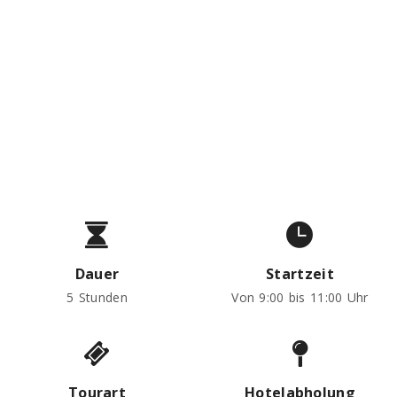
Highlights, versteckte
Schätze & Mittagessen
Private Tour ab:
65 €
pro Person
Dauer
Startzeit
5 Stunden
Von 9:00 bis 11:00 Uhr
Tourart
Hotelabholung