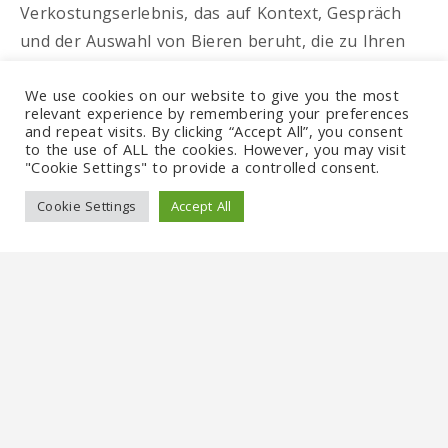
Verkostungserlebnis, das auf Kontext, Gespräch
und der Auswahl von Bieren beruht, die zu Ihren
Interessen passen.
We use cookies on our website to give you the most
Das Bier wird mit klassischen tschechischen Snacks
relevant experience by remembering your preferences
and repeat visits. By clicking “Accept All”, you consent
kombiniert – jener herzhaften, salzigen,
to the use of ALL the cookies. However, you may visit
sättigenden Kost, die Einheimische tatsächlich zum
"Cookie Settings" to provide a controlled consent.
Bier bestellen. Je nach Lokal und Tag kann dies
Cookie Settings
Accept All
Dinge wie eingelegten Käse, Würste, geräuchertes
Fleisch, Aufstriche oder andere traditionelle
Kneipenhäppchen umfassen. Es ist kein förmliches
Abendessen, doch die meisten Gäste finden das
Essen großzügig genug für einen entspannten
Abend.
Zwischen den Stopps stellt Ihnen Ihr Guide die
Viertel vor, durch die Sie gehen, und erklärt, wie