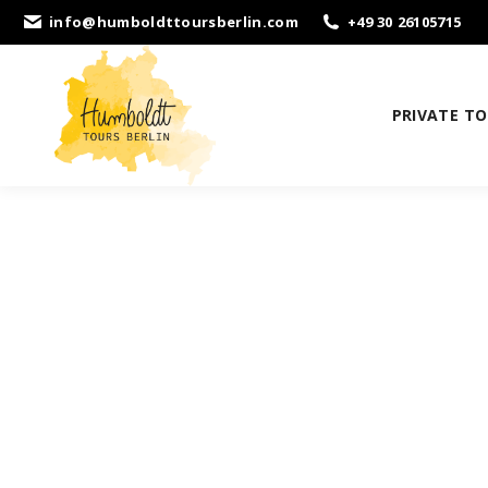
info@humboldttoursberlin.com
+49 30 26105715
PRIVATE T